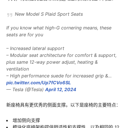
New Model S Plaid Sport Seats
If you know what high-G cornering means, these
seats are for you
– Increased lateral support
– Modular seat architecture for comfort & support,
plus same 12-way power adjust, heating &
ventilation
– High performance suede for increased grip &…
pic.twitter.com/Up7fCVo6SL
— Tesla (@Tesla)
April 12, 2024
​新座椅具有更优秀的侧面支撑。以下是座椅的主要特点：
增加侧向支撑
模块化座椅架构提供舒适性和支撑性，以及相同的 12