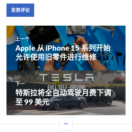
文
上一个
Apple 从 iPhone 15 系列开始
上
章
篇
允许使用旧零件进行维修
文
导
章：
航
下一
特斯拉将全自动驾驶月费下调
下
篇
至 99 美元
文
章：
边
栏