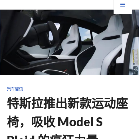
跳
要
TGFC LIFESTYLE
至
内
菜
容
单
汽车资讯
特斯拉推出新款运动座
椅，吸收 Model S