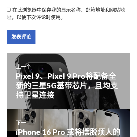
在此浏览器中保存我的显示名称、邮箱地址和网站地
址，以便下次评论时使用。
文
上一个
Pixel 9、Pixel 9 Pro将配备全
上
章
篇
新的三星5G基带芯片，且均支
文
持卫星连接
导
章：
航
下一
iPhone 16 Pro 或将摆脱烦人的
下