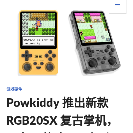
跳
要
TGFC LIFESTYLE
至
内
菜
容
单
游戏硬件
Powkiddy 推出新款
RGB20SX 复古掌机，