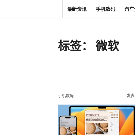
跳
T
最新资讯
手机数码
汽车
至
G
内
F
容
C
标签：
微软
L
I
F
E
S
T
手机数码
发表
Y
L
E