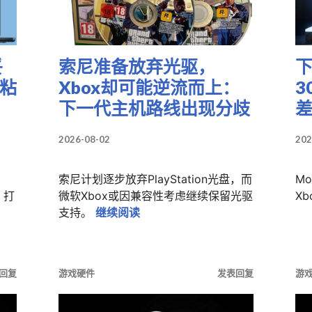
妥
索尼准备放弃光驱，
制粘
Xbox却可能逆流而上：
3
下一代主机路线出现分歧
2026-08-02
202
索尼计划逐步放弃PlayStation光盘，而
Mo
，打
微软Xbox或因兼容性考虑继续保留光驱
X
向Windows妥协：iPhone跨设备复制粘贴功能正在路上
索尼准备放弃光驱，Xbox却可能
支持。
继续阅读
回复
游戏硬件
发表回复
游