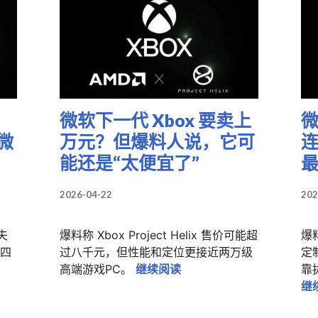
微软下一代 Xbox 要卖上
微
微
万元？但爆料人说，它可
连
能还是“太便宜了”
最
2026-04-22
202
家失
爆料称 Xbox Project Helix 售价可能超
爆料
四
过八千元，但性能和定位更接近两万级
定
门人终于承认：玩家真的烦了，而微软也终于不装了
微软下一代 Xbox 要卖
高端游戏PC。
继续阅读
靠
继