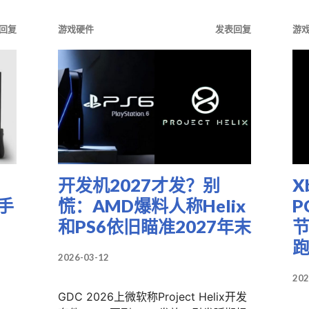
回复
游戏硬件
发表回复
游
开发机2027才发？别
X
手
慌：AMD爆料人称Helix
P
和PS6依旧瞄准2027年末
2026-03-12
202
GDC 2026上微软称Project Helix开发