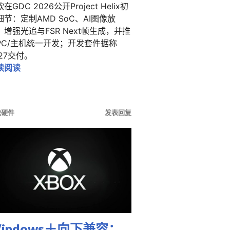
在GDC 2026公开Project Helix初
细节：定制AMD SoC、AI图像放
、增强光追与FSR Next帧生成，并推
PC/主机统一开发；开发套件据称
lix和PS6依旧瞄准2027年末
027交付。
Xbox要变成“主机版PC”？Helix公布首批细节，连经典
续阅读
戏硬件
发表回复
indows＋向下兼容：