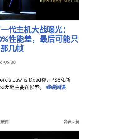
下一代主机大战曝光：
0%性能差，最后可能只
差那几帧
6-06-08
ore’s Law is Dead称，PS6和新
下一代主机大战曝光：30%性能
box差距主要在帧率。
继续阅读
逆流而上：下一代主机路线出现分歧
戏硬件
发表回复