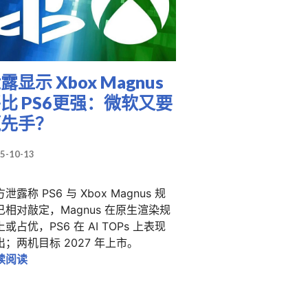
露显示 Xbox Magnus
比 PS6更强：微软又要
赢先手？
5-10-13
泄露称 PS6 与 Xbox Magnus 规
已相对敲定，Magnus 在原生渲染规
或占优，PS6 在 AI TOPs 上表现
味着贵得离谱？Xbox 总裁暗示下一代主机将更像游戏 PC
出；两机目标 2027 年上市。
泄露显示 Xbox Magnus 将比 PS6更强：微软又要赢先
续阅读