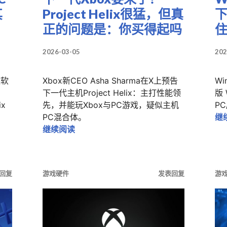
其
Project Helix很猛，但真
下
正的问题是：你买得起吗
2026-03-05
202
微软
Xbox新CEO Asha Sharma在X上预告
Wi
。
下一代主机Project Helix：主打性能领
版
ix
先，并能玩Xbox与PC游戏，疑似主机
P
PC混合体。
继
C混血”？别惊讶，微软其实准备了快十年
下一代Xbox要来了？Project Heli
继续阅读
回复
游戏硬件
发表回复
游