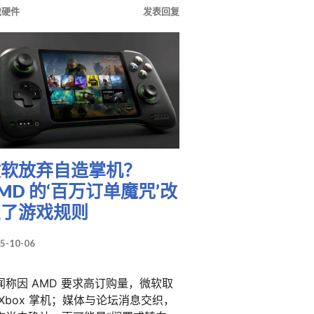
戏硬件
发表回复
微软放弃自造掌机？
MD 的‘百万订单魔咒’改
变了游戏规则
5-10-06
闻称因 AMD 要求高订购量，微软取
 Xbox 掌机；媒体与论坛消息交织，