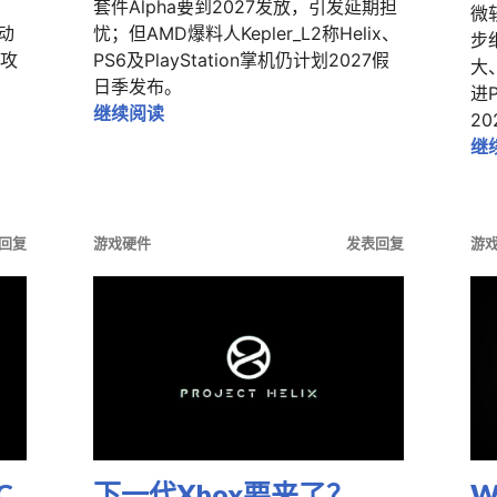
套件Alpha要到2027发放，引发延期担
微软
动
忧；但AMD爆料人Kepler_L2称Helix、
步
攻
PS6及PlayStation掌机仍计划2027假
大
日季发布。
进
软想把语音AI助手塞进Xbox Series X|S
开发机2027才发？别慌：AMD爆料人称He
继续阅读
2
继
回复
游戏硬件
发表回复
游
C
下一代Xbox要来了？
W