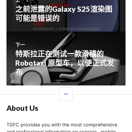
之前泄露的Galaxy S25渲染图
上
章
篇
可能是错误的
文
导
章：
航
下一
特斯拉正在测试一款滑稽的
下
篇
Robotaxi 原型车，以便正式发
文
布
章：
边
栏
About Us
TGFC provides you with the most comprehensive
and professional information on console , mobile ,