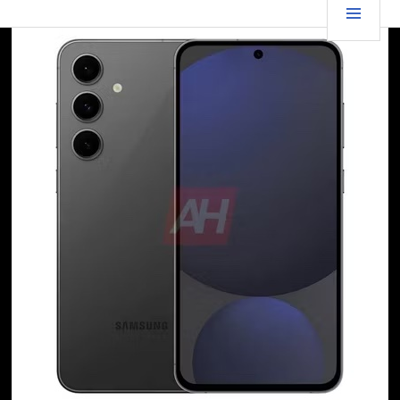
跳
要
TGFC LIFESTYLE
至
内
菜
容
单