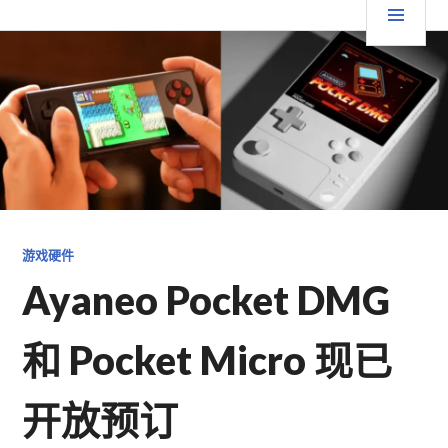
跳
要
TGFC LIFESTYLE
至
内
菜
容
单
游戏硬件
Ayaneo Pocket DMG
和 Pocket Micro 现已
开放预订