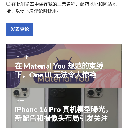
在此浏览器中保存我的显示名称、邮箱地址和网站地
址，以便下次评论时使用。
文
上一个
在 Material You 规范的束缚
上
章
篇
下，One UI 无法令人惊艳
文
导
章：
航
下一
iPhone 16 Pro 真机模型曝光，
下
篇
新配色和摄像头布局引发关注
文