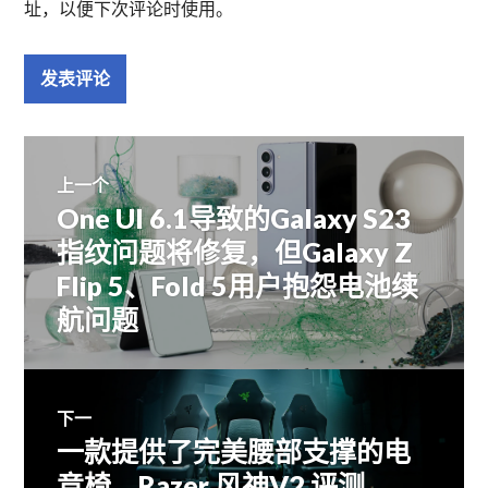
址，以便下次评论时使用。
文
上一个
One UI 6.1导致的Galaxy S23
上
章
篇
指纹问题将修复，但Galaxy Z
文
Flip 5、Fold 5用户抱怨电池续
导
章：
航问题
航
下一
一款提供了完美腰部支撑的电
下
篇
竞椅，Razer 风神V2 评测