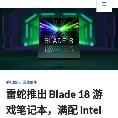
跳
要
TGFC LIFESTYLE
至
内
菜
容
单
手机数码
、
游戏硬件
雷蛇推出 Blade 18 游
戏笔记本，满配 Intel