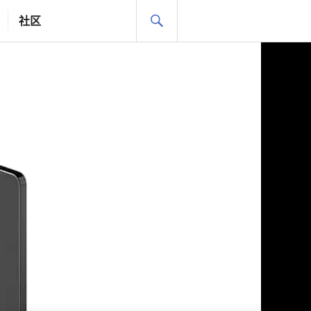
搜
社区
索