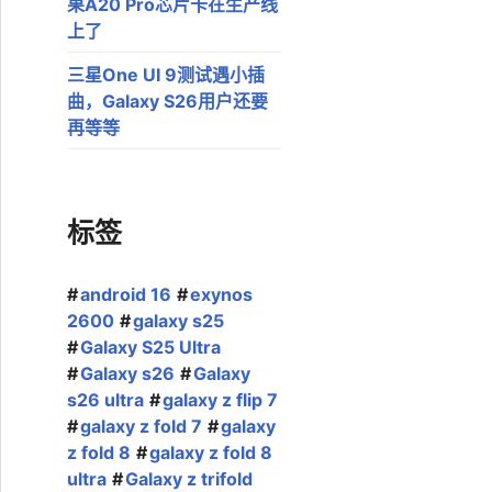
果A20 Pro芯片卡在生产线
上了
三星One UI 9测试遇小插
曲，Galaxy S26用户还要
再等等
标签
android 16
exynos
2600
galaxy s25
Galaxy S25 Ultra
Galaxy s26
Galaxy
s26 ultra
galaxy z flip 7
galaxy z fold 7
galaxy
z fold 8
galaxy z fold 8
ultra
Galaxy z trifold