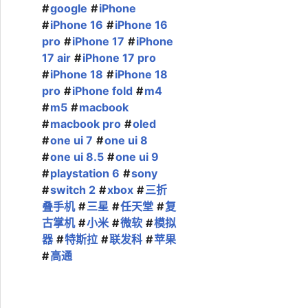
google
iPhone
iPhone 16
iPhone 16
pro
iPhone 17
iPhone
17 air
iPhone 17 pro
iPhone 18
iPhone 18
pro
iPhone fold
m4
m5
macbook
macbook pro
oled
one ui 7
one ui 8
one ui 8.5
one ui 9
playstation 6
sony
switch 2
xbox
三折
叠手机
三星
任天堂
复
古掌机
小米
微软
模拟
器
特斯拉
联发科
苹果
高通