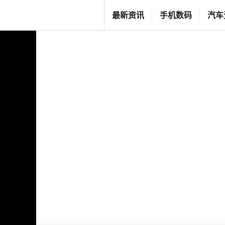
跳
T
最新资讯
手机数码
汽车
至
G
内
F
容
C
L
I
F
E
S
T
Y
L
E