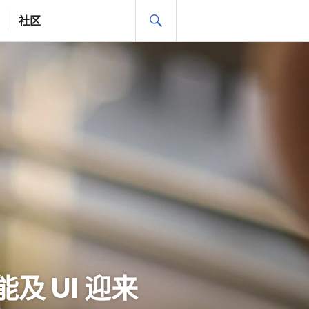
搜
社区
索
能及 UI 迎来