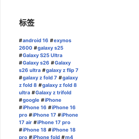
标签
android 16
exynos
2600
galaxy s25
Galaxy S25 Ultra
Galaxy s26
Galaxy
s26 ultra
galaxy z flip 7
galaxy z fold 7
galaxy
z fold 8
galaxy z fold 8
ultra
Galaxy z trifold
google
iPhone
iPhone 16
iPhone 16
pro
iPhone 17
iPhone
17 air
iPhone 17 pro
iPhone 18
iPhone 18
pro
iPhone fold
m4