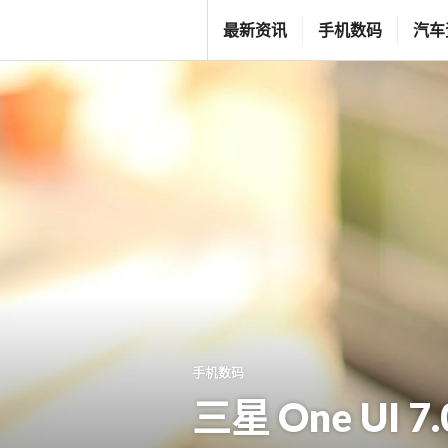
跳
T
最新资讯
手机数码
汽车
至
G
内
F
容
C
L
I
F
E
S
T
Y
L
手机数码
E
三星 One UI