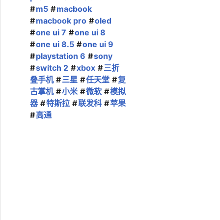
m5
macbook
macbook pro
oled
one ui 7
one ui 8
one ui 8.5
one ui 9
playstation 6
sony
switch 2
xbox
三折
叠手机
三星
任天堂
复
古掌机
小米
微软
模拟
器
特斯拉
联发科
苹果
高通