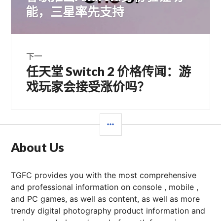
章
篇
能，三星率先支持
文
导
章：
航
下一
任天堂 Switch 2 价格传闻：游
下
篇
戏玩家会接受涨价吗？
文
章：
边
栏
About Us
TGFC provides you with the most comprehensive
and professional information on console , mobile ,
and PC games, as well as content, as well as more
trendy digital photography product information and