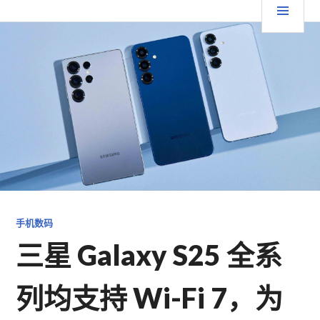
跳
要
TGFC LIFESTYLE
至
内
菜
容
单
手机数码
三星 Galaxy S25 全系
列均支持 Wi-Fi 7，为