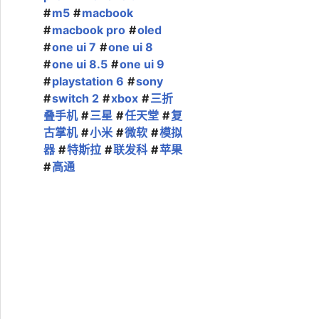
m5
macbook
macbook pro
oled
one ui 7
one ui 8
one ui 8.5
one ui 9
playstation 6
sony
switch 2
xbox
三折
叠手机
三星
任天堂
复
古掌机
小米
微软
模拟
器
特斯拉
联发科
苹果
高通