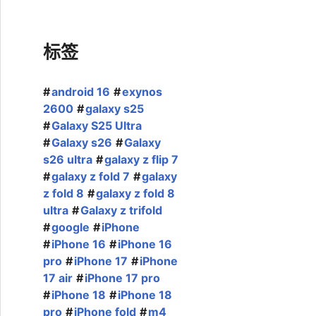
标签
android 16
exynos
2600
galaxy s25
Galaxy S25 Ultra
Galaxy s26
Galaxy
s26 ultra
galaxy z flip 7
galaxy z fold 7
galaxy
z fold 8
galaxy z fold 8
ultra
Galaxy z trifold
google
iPhone
iPhone 16
iPhone 16
pro
iPhone 17
iPhone
17 air
iPhone 17 pro
iPhone 18
iPhone 18
pro
iPhone fold
m4