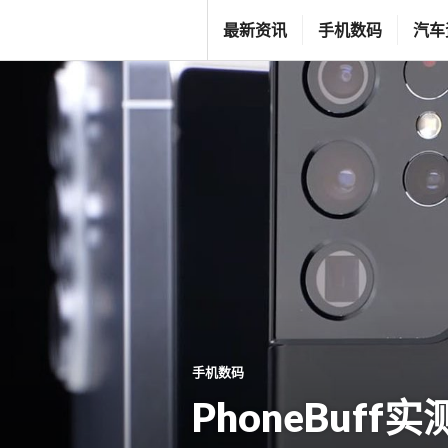
跳
T
最新资讯
手机数码
汽车
至
G
内
F
容
C
L
I
F
E
S
T
Y
L
手机数码
E
PhoneBuff实