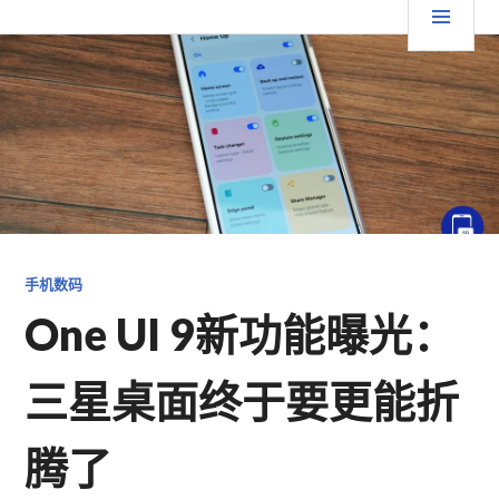
跳
要
TGFC LIFESTYLE
至
内
菜
容
单
手机数码
One UI 9新功能曝光：
三星桌面终于要更能折
腾了