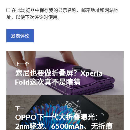
在此浏览器中保存我的显示名称、邮箱地址和网站地
址，以便下次评论时使用。
文
上一个
索尼也要做折叠屏？Xperia
上
章
篇
Fold这次真不是瞎猜
文
导
章：
航
下一
OPPO下一代大折叠曝光：
下
篇
2nm骁龙、6500mAh、无折痕
文