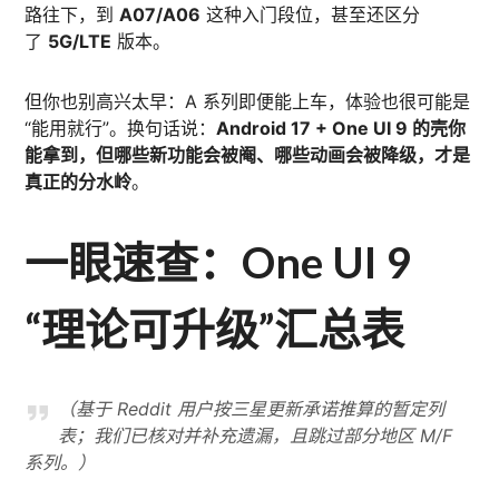
路往下，到
A07/A06
这种入门段位，甚至还区分
了
5G/LTE
版本。
但你也别高兴太早：A 系列即便能上车，体验也很可能是
“能用就行”。换句话说：
Android 17 + One UI 9 的壳你
能拿到，但哪些新功能会被阉、哪些动画会被降级，才是
真正的分水岭
。
一眼速查：One UI 9
“理论可升级”汇总表
（基于 Reddit 用户按三星更新承诺推算的暂定列
表；我们已核对并补充遗漏，且跳过部分地区 M/F
系列。）