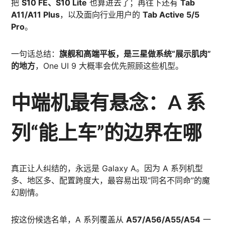
把
S10 FE、S10 Lite
也算进去了；再往下还有
Tab
A11/A11 Plus
，以及面向行业用户的
Tab Active 5/5
Pro
。
一句话总结：
旗舰和高端平板，是三星做系统“展示肌肉”
的地方
，One UI 9 大概率会优先照顾这些机型。
中端机最有悬念：A 系
列“能上车”的边界在哪
真正让人纠结的，永远是 Galaxy A。因为 A 系列机型
多、地区多、配置跨度大，最容易出现“同名不同命”的魔
幻剧情。
按这份候选名单，A 系列覆盖从
A57/A56/A55/A54
一