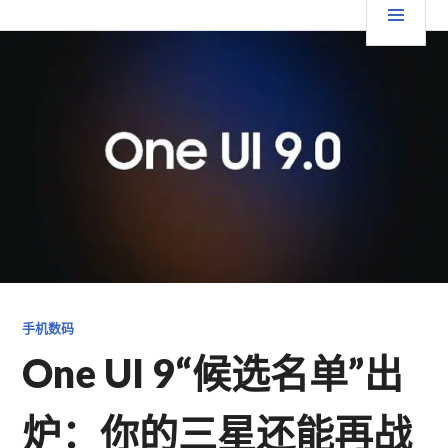
跳
要
TGFC LIFESTYLE
至
内
菜
容
单
手机数码
One UI 9“候选名单”出
炉：你的三星还能再战