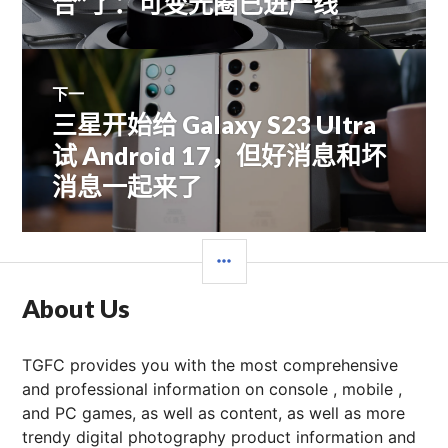
合”了：可变光圈已进产线
文
导
章：
航
下一
三星开始给 Galaxy S23 Ultra
下
篇
试 Android 17，但好消息和坏
文
消息一起来了
章：
边
栏
About Us
TGFC provides you with the most comprehensive
and professional information on console , mobile ,
and PC games, as well as content, as well as more
trendy digital photography product information and