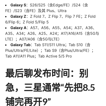
Galaxy S
：S26/S25（含Edge/FE）/S24（含
FE）/S23（含FE）及其 Plus、Ultra
Galaxy Z
：Z Fold 7、Z Flip 7、Flip 7 FE；Z Fold
6/Flip 6；Z Fold 5/Flip 5
Galaxy A
：A57、A56、A55、A54；A37、A36、
A35、A34；A26、A25、A24；A17/A16/A15（含5G与
LTE）；A07/A06（含5G与LTE）
Galaxy Tab
：Tab S11/S11 Ultra；Tab S10（含
Plus/Ultra/FE/Lite）；Tab S9（含Plus/Ultra/FE）；
Tab A11/A11 Plus；Tab Active 5/5 Pro
最后聊发布时间：别
急，三星通常“先把8.5
铺完再开9”