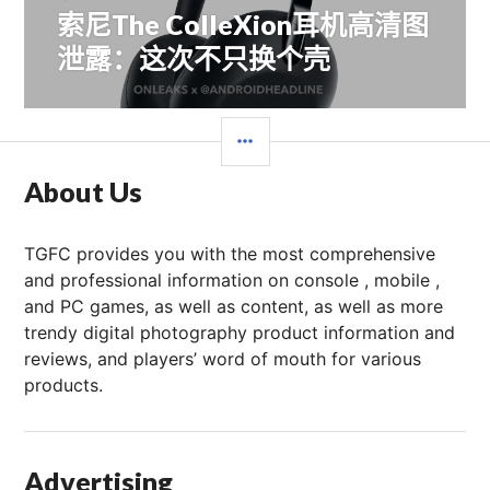
航
索尼The ColleXion耳机高清图
下
篇
泄露：这次不只换个壳
文
章：
边
栏
About Us
TGFC provides you with the most comprehensive
and professional information on console , mobile ,
and PC games, as well as content, as well as more
trendy digital photography product information and
reviews, and players’ word of mouth for various
products.
Advertising