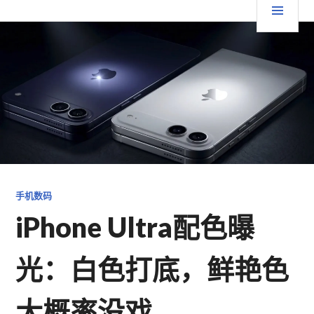
跳
要
TGFC LIFESTYLE
至
内
菜
容
单
手机数码
iPhone Ultra配色曝
光：白色打底，鲜艳色
大概率没戏