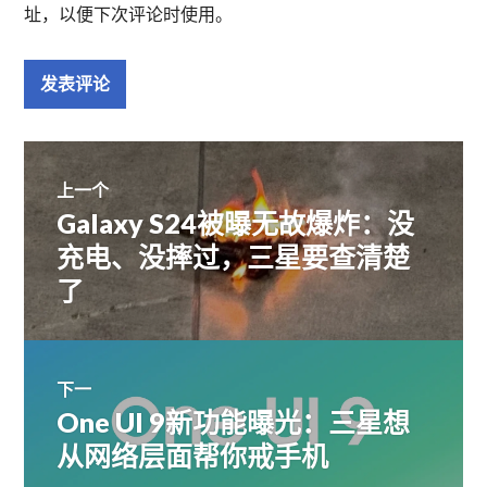
址，以便下次评论时使用。
文
上一个
Galaxy S24被曝无故爆炸：没
上
章
篇
充电、没摔过，三星要查清楚
文
了
导
章：
航
下一
One UI 9新功能曝光：三星想
下
篇
从网络层面帮你戒手机
文