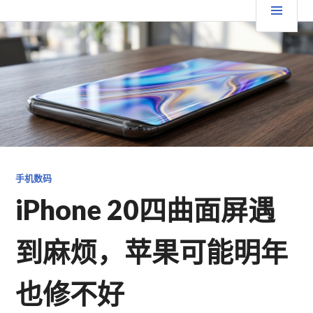
跳
要
TGFC LIFESTYLE
至
内
菜
容
单
手机数码
iPhone 20四曲面屏遇
到麻烦，苹果可能明年
也修不好