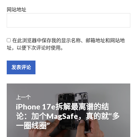
网站地址
在此浏览器中保存我的显示名称、邮箱地址和网站地
址，以便下次评论时使用。
文
上一个
iPhone 17e拆解最离谱的结
上
章
篇
论：加个MagSafe，真的就“多
文
一圈线圈”
导
章：