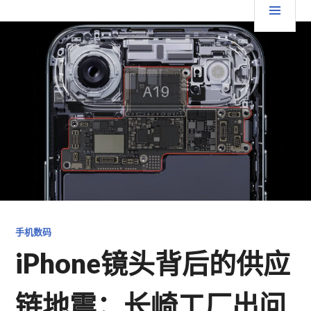
跳
要
TGFC LIFESTYLE
至
内
菜
容
单
手机数码
iPhone镜头背后的供应
链地震：长崎工厂出问