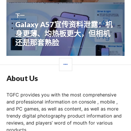
航
下一
Galaxy A57宣传资料泄露：机
下
篇
身更薄、均热板更大，但相机
文
还是那套熟脸
章：
边
栏
About Us
TGFC provides you with the most comprehensive
and professional information on console , mobile ,
and PC games, as well as content, as well as more
trendy digital photography product information and
reviews, and players’ word of mouth for various
products.