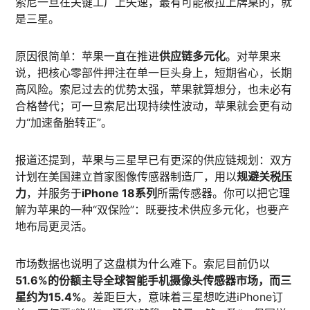
索尼一旦在关键工厂上失速，最有可能被拉上牌桌的，就
是三星。
原因很简单：苹果一直在推进
供应链多元化
。对苹果来
说，把核心零部件押注在单一巨头身上，短期省心，长期
高风险。索尼过去的优势太强，苹果就算想分，也未必有
合格替代；可一旦索尼出现持续性波动，苹果就会更有动
力“加速备胎转正”。
报道还提到，苹果与三星早已有更深的供应链规划：双方
计划在美国建立首家图像传感器制造厂，用以
规避关税压
力
，并服务于
iPhone 18系列
所需传感器。你可以把它理
解为苹果的一种“双保险”：既要技术供应多元化，也要产
地布局更灵活。
市场数据也说明了这盘棋为什么难下。索尼目前仍以
51.6%的份额主导全球智能手机摄像头传感器市场，而三
星约为15.4%
。差距巨大，意味着三星想吃进iPhone订