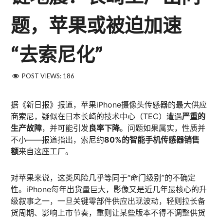
题，苹果或被迫加速
“去索尼化”
POST VIEWS:
186
据《新日报》报道，苹果iPhone摄像头传感器的最大供应
商索尼，疑似在日本长崎的技术中心（TEC）遭遇
严重的
生产故障
，并可能引发
良率下降
。问题如果属实，性质并
不小——报道指出，索尼约
80%的智能手机传感器销售
额
来自这座工厂。
对苹果来说，这类风险几乎等同于“命门级别”的不确定
性。iPhone每年出货量巨大，影像又是近几年最核心的升
级叙事之一，一旦关键零部件供应出现波动，轻则拉长备
货周期、影响上市节奏，重则让某些版本不得不调整供货