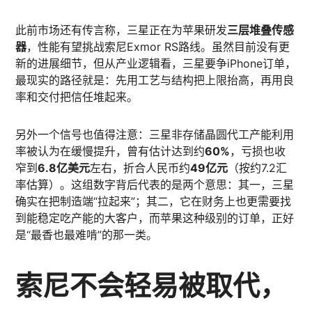
此前市场还有传言称，三星正在为苹果研发
三层堆叠传感
器
，性能有望挑战索尼Exmor RS路线。虽然目前没有更
新的进展细节，但从产业逻辑看，三星要争iPhone订单，
最现实的路径就是：先用工艺与结构把上限抬高，再用良
率和交付把信任堆起来。
另外一个信号也值得注意：三星非存储晶圆代工产能利用
率被认为在缓慢提升，曾有估计达到约
60%
，亏损也收
窄到
6.8亿美元
左右，折合人民币约
49亿元
（按约7.2汇
率估算）。这组数字背后代表的是两个意思：其一，三星
确实在把制造端“拉起来”；其二，它在财务上也更需要找
到能稳定吃产能的大客户，而苹果这种级别的订单，正好
是“最香也最难啃”的那一类。
索尼不会轻易被取代，