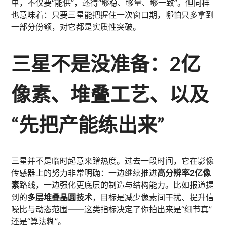
单，不仅要“能供”，还得“够稳、够量、够一致”。但同样
也意味着：只要三星能把握住一次窗口期，哪怕只多拿到
一部分份额，对它都是实质性突破。
三星不是没准备：2亿
像素、堆叠工艺、以及
“先把产能练出来”
三星并不是临时起意来蹭热度。过去一段时间，它在影像
传感器上的努力非常明确：一边继续推进
高分辨率2亿像
素
路线，一边强化更底层的制造与结构能力。比如报道提
到的
多层堆叠晶圆技术
，目标是减少像素间干扰、提升信
噪比与动态范围——这类指标决定了你拍出来是“细节真”
还是“算法糊”。