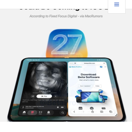
跳
要
TGFC LIFESTYLE
至
内
菜
容
单