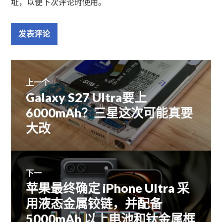
址，以便下次评论时使用。
文
上一个
Galaxy S27 Ultra要上
上
章
篇
6000mAh？三星这次可能真要
文
大改
导
章：
航
下一
苹果最终确定 iPhone Ultra 采
下
篇
用液态金属铰链，并配备
文
5000mAh 以上电池和钛金属框
章：