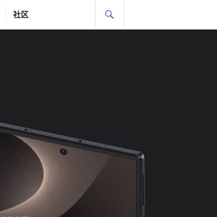
搜
社区
索