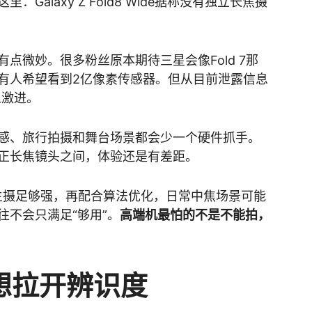
alaxy Z Fold8 Wide据称没有独立长焦摄
点微妙。很多粉丝原本期待三星会像Fold 7那
有人希望看到2亿像素传感器。但从目前泄露信息
么激进。
感、旅行拍摄和舞台场景都会少一个硬件抓手。
正长焦镜头之间，体验还是有差距。
素主摄足够强，再配合算法优化，日常中焦场景可能
往不会只满足“够用”。
高端机最怕的不是不能拍，
想拉开辨识度