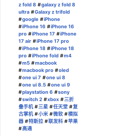
z fold 8
galaxy z fold 8
ultra
Galaxy z trifold
google
iPhone
iPhone 16
iPhone 16
pro
iPhone 17
iPhone
17 air
iPhone 17 pro
iPhone 18
iPhone 18
pro
iPhone fold
m4
m5
macbook
macbook pro
oled
one ui 7
one ui 8
one ui 8.5
one ui 9
playstation 6
sony
switch 2
xbox
三折
叠手机
三星
任天堂
复
古掌机
小米
微软
模拟
器
特斯拉
联发科
苹果
高通