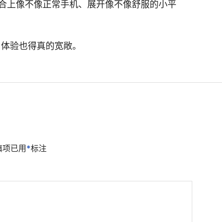
合上像不像正常手机、展开像不像舒服的小平
，体验也得真的宽敞。
填项已用
*
标注