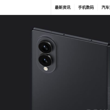
跳
T
最新资讯
手机数码
汽车
至
G
内
F
容
C
L
I
F
E
S
T
Y
L
E