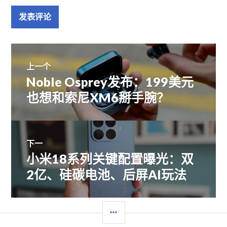
文
上一个
Noble Osprey发布：199美元
上
章
篇
也想和索尼XM6掰手腕？
文
导
章：
航
下一
小米18系列关键配置曝光：双
下
篇
2亿、硅碳电池、后屏AI玩法
文
章：
边
栏