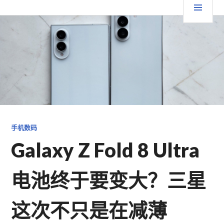
跳
要
TGFC LIFESTYLE
至
内
菜
容
单
手机数码
Galaxy Z Fold 8 Ultra
电池终于要变大？三星
这次不只是在减薄