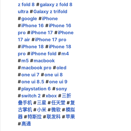
z fold 8
galaxy z fold 8
ultra
Galaxy z trifold
google
iPhone
iPhone 16
iPhone 16
pro
iPhone 17
iPhone
17 air
iPhone 17 pro
iPhone 18
iPhone 18
pro
iPhone fold
m4
m5
macbook
macbook pro
oled
one ui 7
one ui 8
one ui 8.5
one ui 9
playstation 6
sony
switch 2
xbox
三折
叠手机
三星
任天堂
复
古掌机
小米
微软
模拟
器
特斯拉
联发科
苹果
高通