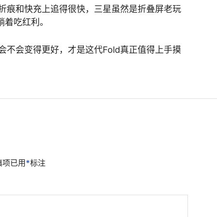
折痕和快充上追得很快，三星虽然是折叠屏老玩
躺着吃红利。
不会变得更好，才是这代Fold真正值得上手摸
填项已用
*
标注