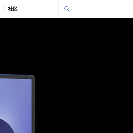
搜
社区
索