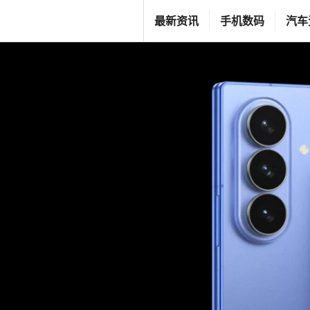
跳
T
最新资讯
手机数码
汽车
至
G
内
F
容
C
L
I
F
E
S
T
Y
L
E