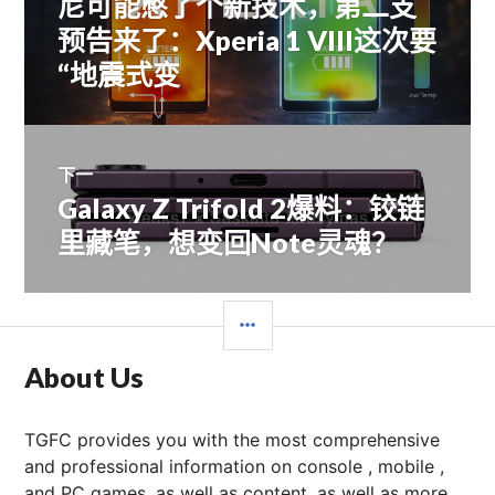
尼可能憋了个新技术，第二支
文
预告来了：Xperia 1 VIII这次要
导
章：
“地震式变
航
下一
Galaxy Z Trifold 2爆料：铰链
下
篇
里藏笔，想变回Note灵魂？
文
章：
边
栏
About Us
TGFC provides you with the most comprehensive
and professional information on console , mobile ,
and PC games, as well as content, as well as more