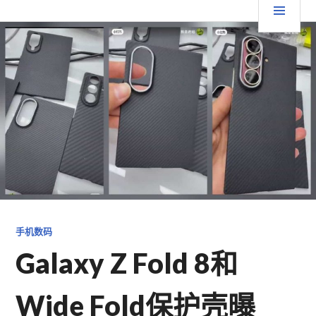
跳
要
TGFC LIFESTYLE
至
内
菜
容
单
手机数码
Galaxy Z Fold 8和
Wide Fold保护壳曝