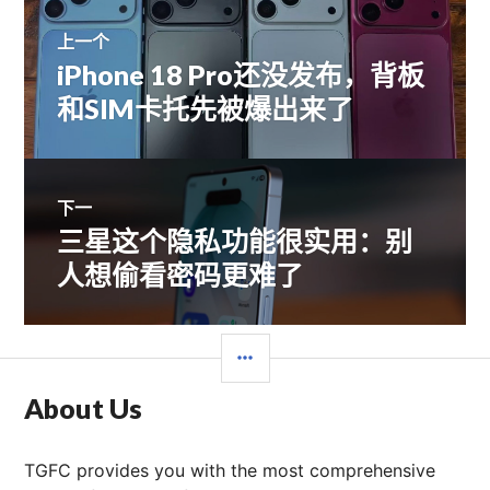
文
上一个
iPhone 18 Pro还没发布，背板
上
章
篇
和SIM卡托先被爆出来了
文
导
章：
航
下一
三星这个隐私功能很实用：别
下
篇
人想偷看密码更难了
文
章：
边
栏
About Us
TGFC provides you with the most comprehensive