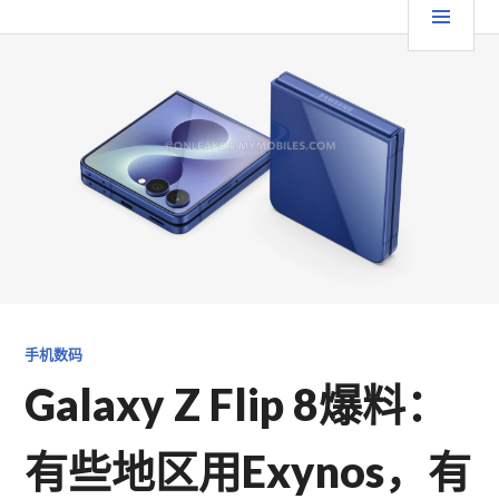
跳
要
TGFC LIFESTYLE
至
内
菜
容
单
手机数码
Galaxy Z Flip 8爆料：
有些地区用Exynos，有