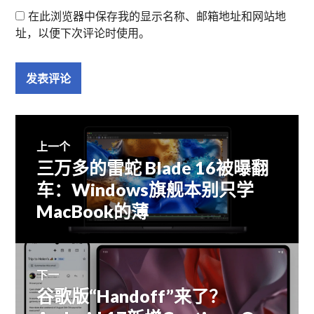
在此浏览器中保存我的显示名称、邮箱地址和网站地
址，以便下次评论时使用。
文
上一个
三万多的雷蛇 Blade 16被曝翻
上
章
篇
车：Windows旗舰本别只学
文
MacBook的薄
导
章：
航
下一
谷歌版“Handoff”来了？
下
篇