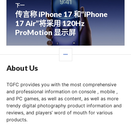
航
下一
传言称 iPhone 17 和“iPhone
下
篇
17 Air”将采用 120Hz
文
ProMotion 显示屏
章：
边
栏
About Us
TGFC provides you with the most comprehensive
and professional information on console , mobile ,
and PC games, as well as content, as well as more
trendy digital photography product information and
reviews, and players’ word of mouth for various
products.