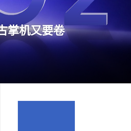
：复古掌机又要卷