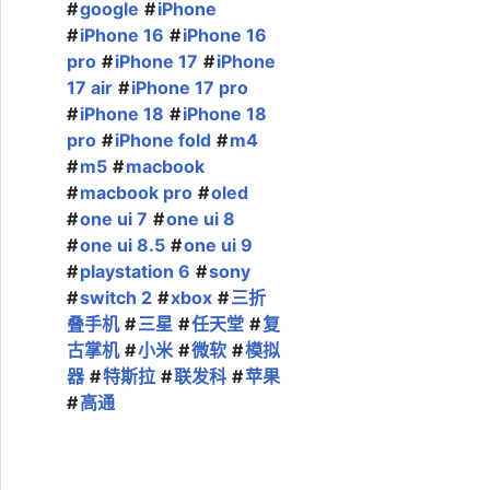
google
iPhone
iPhone 16
iPhone 16
pro
iPhone 17
iPhone
17 air
iPhone 17 pro
iPhone 18
iPhone 18
pro
iPhone fold
m4
m5
macbook
macbook pro
oled
one ui 7
one ui 8
one ui 8.5
one ui 9
playstation 6
sony
switch 2
xbox
三折
叠手机
三星
任天堂
复
古掌机
小米
微软
模拟
器
特斯拉
联发科
苹果
高通