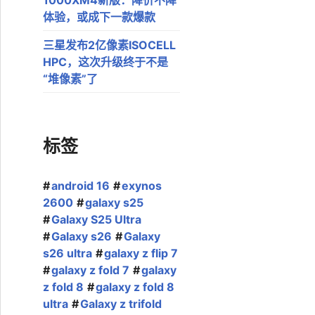
体验，或成下一款爆款
三星发布2亿像素ISOCELL
HPC，这次升级终于不是
“堆像素”了
标签
android 16
exynos
2600
galaxy s25
Galaxy S25 Ultra
Galaxy s26
Galaxy
s26 ultra
galaxy z flip 7
galaxy z fold 7
galaxy
z fold 8
galaxy z fold 8
ultra
Galaxy z trifold