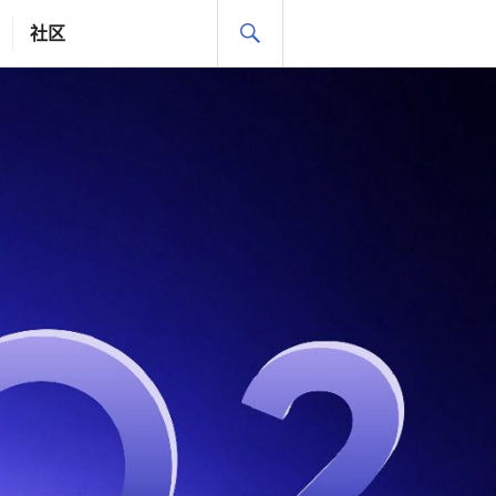
搜
社区
索