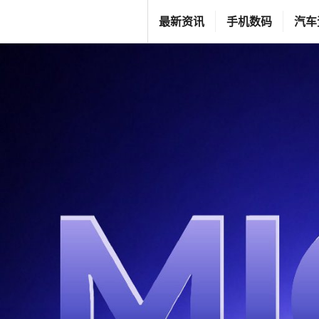
跳
T
最新资讯
手机数码
汽车
至
G
内
F
容
C
L
I
F
E
S
T
Y
L
E