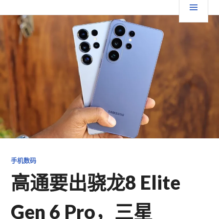
跳
要
TGFC LIFESTYLE
至
内
菜
容
单
手机数码
高通要出骁龙8 Elite
Gen 6 Pro，三星