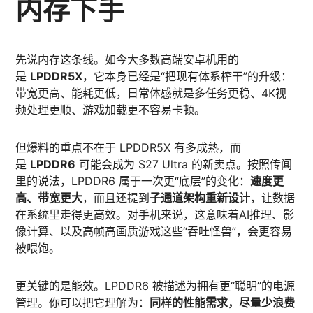
内存下手
先说内存这条线。如今大多数高端安卓机用的
是
LPDDR5X
，它本身已经是“把现有体系榨干”的升级：
带宽更高、能耗更低，日常体感就是多任务更稳、4K视
频处理更顺、游戏加载更不容易卡顿。
但爆料的重点不在于 LPDDR5X 有多成熟，而
是
LPDDR6
可能会成为 S27 Ultra 的新卖点。按照传闻
里的说法，LPDDR6 属于一次更“底层”的变化：
速度更
高、带宽更大
，而且还提到
子通道架构重新设计
，让数据
在系统里走得更高效。对手机来说，这意味着AI推理、影
像计算、以及高帧高画质游戏这些“吞吐怪兽”，会更容易
被喂饱。
更关键的是能效。LPDDR6 被描述为拥有更“聪明”的电源
管理。你可以把它理解为：
同样的性能需求，尽量少浪费