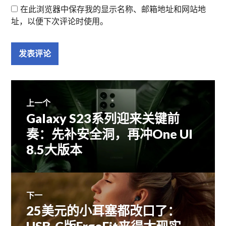
在此浏览器中保存我的显示名称、邮箱地址和网站地
址，以便下次评论时使用。
文
上一个
Galaxy S23系列迎来关键前
上
章
篇
奏：先补安全洞，再冲One UI
文
8.5大版本
导
章：
航
下一
25美元的小耳塞都改口了：
下
篇
USB-C版ErgoFit来得太现实