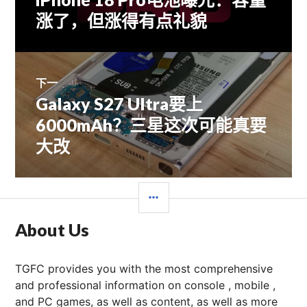
章
篇
涨了，但涨得有点礼貌
文
导
章：
航
下一
Galaxy S27 Ultra要上
下
篇
6000mAh？三星这次可能真要
文
大改
章：
边
栏
About Us
TGFC provides you with the most comprehensive
and professional information on console , mobile ,
and PC games, as well as content, as well as more