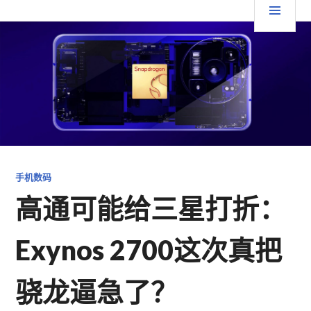
跳
要
TGFC LIFESTYLE
至
内
菜
容
单
手机数码
高通可能给三星打折：
Exynos 2700这次真把
骁龙逼急了？