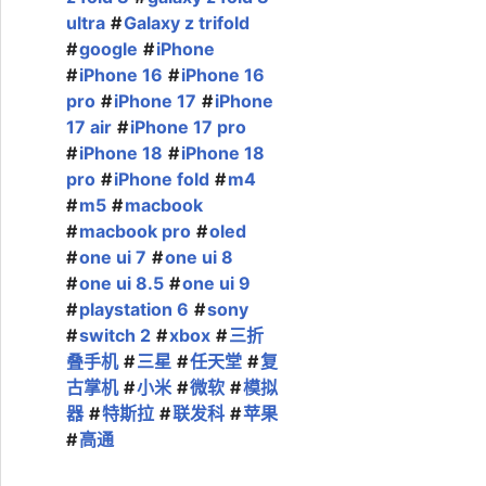
ultra
Galaxy z trifold
google
iPhone
iPhone 16
iPhone 16
pro
iPhone 17
iPhone
17 air
iPhone 17 pro
iPhone 18
iPhone 18
pro
iPhone fold
m4
m5
macbook
macbook pro
oled
one ui 7
one ui 8
one ui 8.5
one ui 9
playstation 6
sony
switch 2
xbox
三折
叠手机
三星
任天堂
复
古掌机
小米
微软
模拟
器
特斯拉
联发科
苹果
高通