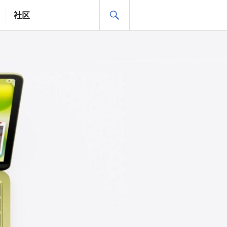
搜
社区
索