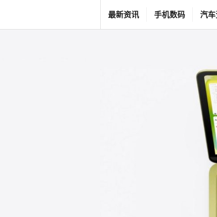
跳
T
最新资讯
手机数码
汽车
至
G
内
F
容
C
L
I
F
E
S
T
Y
L
E