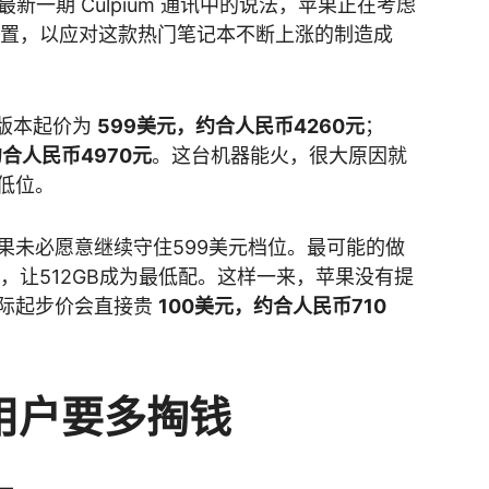
最新一期 Culpium 通讯中的说法，苹果正在考虑
置，以应对这款热门笔记本不断上涨的制造成
GB版本起价为
599美元，约合人民币4260元
；
约合人民币4970元
。这台机器能火，很大原因就
低位。
果未必愿意继续守住599美元档位。最可能的做
款，让512GB成为最低配。这样一来，苹果没有提
际起步价会直接贵
100美元，约合人民币710
用户要多掏钱