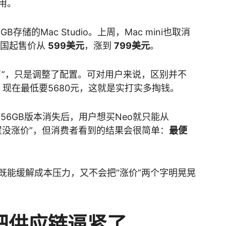
用。
存储的Mac Studio。上周，Mac mini也取消
美国起售价从
599美元
，涨到
799美元
。
了”，只是调整了配置。可对用户来说，区别并不
，现在最低要5680元，这就是实打实多掏钱。
，256GB版本消失后，用户想买Neo就只能从
配置没涨价”，但消费者看到的结果会很简单：
最便
既能缓解成本压力，又不会把“涨价”两个字明晃晃
把供应链逼紧了