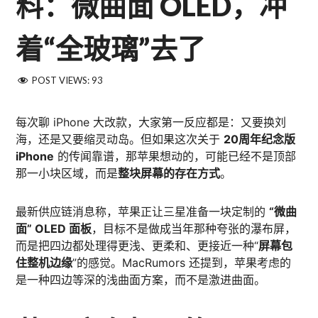
料：微曲面 OLED，冲
着“全玻璃”去了
POST VIEWS:
93
每次聊 iPhone 大改款，大家第一反应都是：又要换刘
海，还是又要缩灵动岛。但如果这次关于
20周年纪念版
iPhone
的传闻靠谱，那苹果想动的，可能已经不是顶部
那一小块区域，而是
整块屏幕的存在方式
。
最新供应链消息称，苹果正让三星准备一块定制的
“微曲
面” OLED 面板
，目标不是做成当年那种夸张的瀑布屏，
而是把四边都处理得更浅、更柔和、更接近一种“
屏幕包
住整机边缘
”的感觉。MacRumors 还提到，苹果考虑的
是一种四边等深的浅曲面方案，而不是激进曲面。