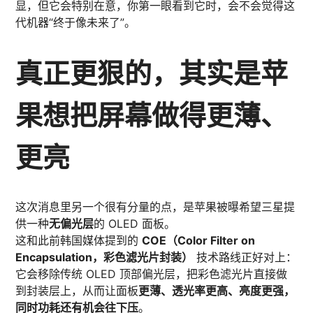
显，但它会特别在意，你第一眼看到它时，会不会觉得这
代机器“终于像未来了”。
真正更狠的，其实是苹
果想把屏幕做得更薄、
更亮
这次消息里另一个很有分量的点，是苹果被曝希望三星提
供一种
无偏光层
的 OLED 面板。
这和此前韩国媒体提到的
COE（Color Filter on
Encapsulation，彩色滤光片封装）
技术路线正好对上：
它会移除传统 OLED 顶部偏光层，把彩色滤光片直接做
到封装层上，从而让面板
更薄、透光率更高、亮度更强，
同时功耗还有机会往下压
。