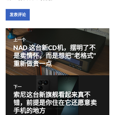
文
上一个
NAD 这台新CD机，摆明了不
上
章
篇
是卖情怀，而是想把“老格式”
文
重新做贵一点
导
章：
航
下一
索尼这台新旗舰看起来真不
下
篇
错，前提是你住在它还愿意卖
文
手机的地方
章：