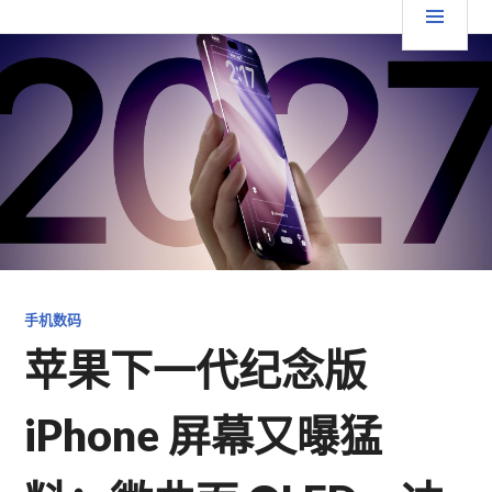
跳
要
TGFC LIFESTYLE
至
内
菜
容
单
手机数码
苹果下一代纪念版
iPhone 屏幕又曝猛