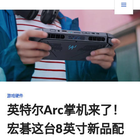
跳
要
TGFC LIFESTYLE
至
内
菜
容
单
游戏硬件
英特尔Arc掌机来了！
宏碁这台8英寸新品配