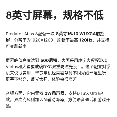
8英寸屏幕，规格不低
Predator Atlas 8配备一块
8英寸16:10 WUXGA触控
屏
，分辨率为1920×1200，刷新率最高
120Hz
，并支持
可变刷新率。
屏幕峰值亮度达到
500尼特
，表面采用康宁大猩猩玻璃
Victus和大猩猩玻璃DXC双重防眩光设计。这个配置对掌
机来说很实用，毕竟掌机经常被拿到不同光线环境里玩，
屏幕不够亮、反光太强，体验会很痛苦。
音频方面，它内置双
2W扬声器
，支持DTS:X Ultra音
效。双麦克风则加入AI辅助降噪，方便语音通话和游戏开
黑。