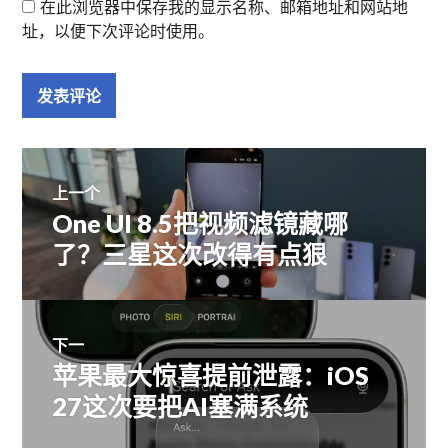
在此浏览器中保存我的显示名称、邮箱地址和网站地
址，以便下次评论时使用。
文
上一个
One UI 8.5把视频滤镜藏哪
上
章
篇
了？三星这次改得有点狠
文
导
章：
航
下一
苹果最大惊喜提前泄露：iOS
下
篇
27这次要把AI塞满系统
文
章：