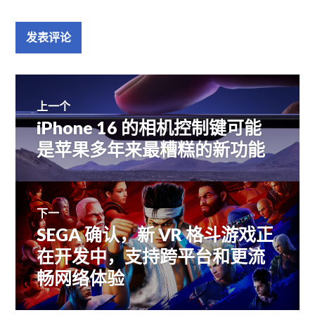
文
上一个
iPhone 16 的相机控制键可能
上
章
篇
是苹果多年来最糟糕的新功能
文
导
章：
航
下一
SEGA 确认，新 VR 格斗游戏正
下
篇
在开发中，支持跨平台和更流
文
畅网络体验
章：