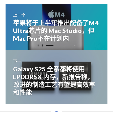
文
上一个
苹果将于上半年推出配备了M4
上
章
篇
Ultra芯片的 Mac Studio，但
文
Mac Pro不在计划内
导
章：
航
下一
Galaxy S25 全系都将使用
下
篇
LPDDR5X 内存，新报告称，
文
改进的制造工艺有望提高效率
章：
和性能
边