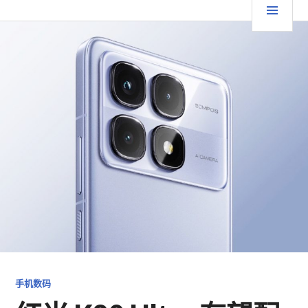
跳
要
TGFC LIFESTYLE
至
内
菜
容
单
手机数码