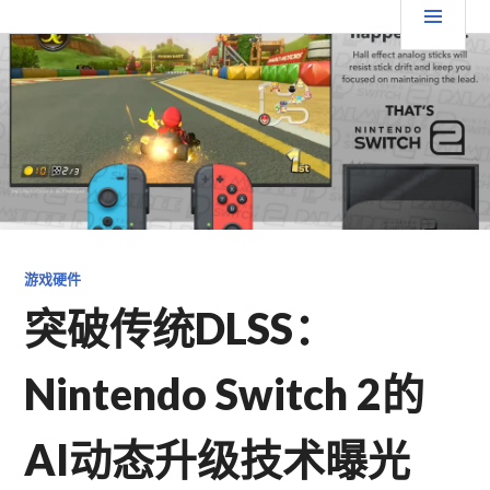
跳
要
TGFC LIFESTYLE
至
内
菜
容
单
游戏硬件
突破传统DLSS：
Nintendo Switch 2的
AI动态升级技术曝光