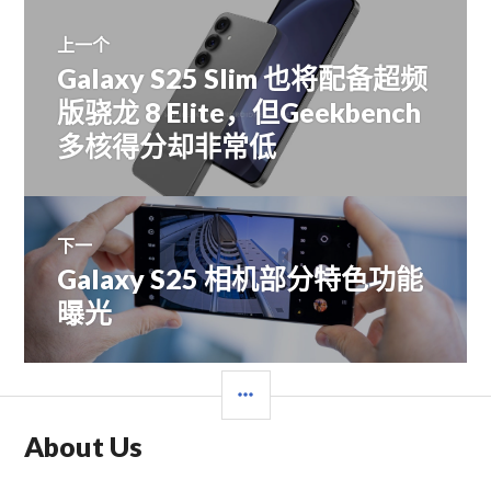
文
上一个
Galaxy S25 Slim 也将配备超频
上
章
篇
版骁龙 8 Elite，但Geekbench
文
多核得分却非常低
导
章：
航
下一
Galaxy S25 相机部分特色功能
下
篇
曝光
文
章：
边
栏
About Us