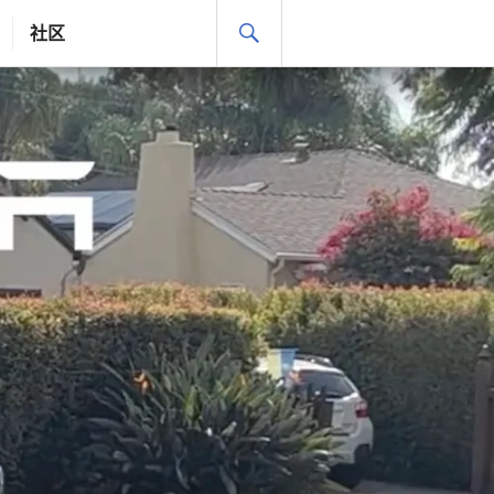
搜
社区
索