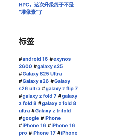
HPC，这次升级终于不是
“堆像素”了
标签
android 16
exynos
2600
galaxy s25
Galaxy S25 Ultra
Galaxy s26
Galaxy
s26 ultra
galaxy z flip 7
galaxy z fold 7
galaxy
z fold 8
galaxy z fold 8
ultra
Galaxy z trifold
google
iPhone
iPhone 16
iPhone 16
pro
iPhone 17
iPhone