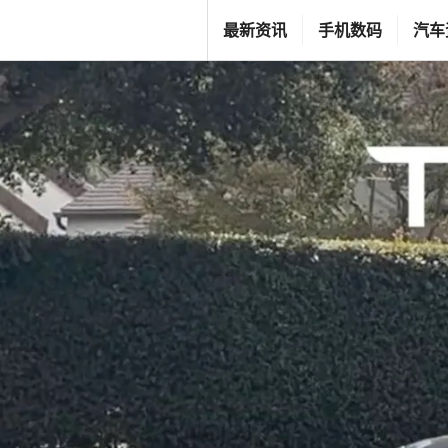
跳
T
最新资讯
手机数码
汽车
至
G
内
F
容
C
L
I
F
E
S
T
Y
L
E