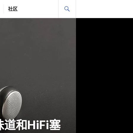
搜
社区
索
道和HiFi塞