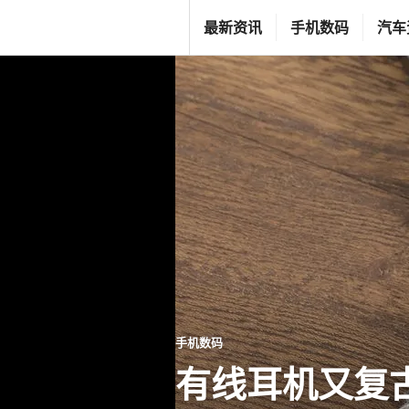
跳
T
最新资讯
手机数码
汽车
至
G
内
F
容
C
L
I
F
E
S
T
Y
L
手机数码
E
有线耳机又复古了