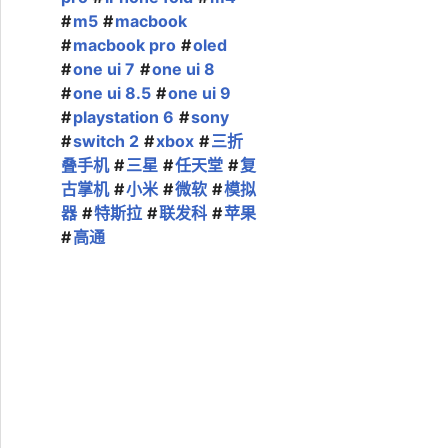
m5
macbook
macbook pro
oled
one ui 7
one ui 8
one ui 8.5
one ui 9
playstation 6
sony
switch 2
xbox
三折
叠手机
三星
任天堂
复
古掌机
小米
微软
模拟
器
特斯拉
联发科
苹果
高通