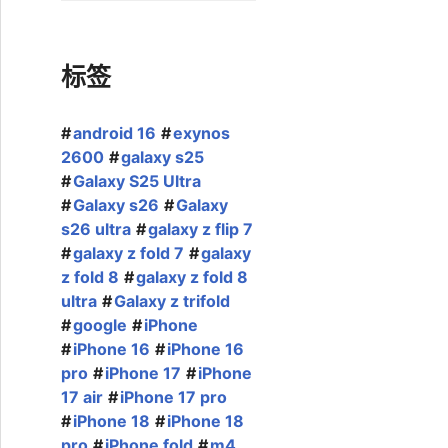
标签
android 16
exynos
2600
galaxy s25
Galaxy S25 Ultra
Galaxy s26
Galaxy
s26 ultra
galaxy z flip 7
galaxy z fold 7
galaxy
z fold 8
galaxy z fold 8
ultra
Galaxy z trifold
google
iPhone
iPhone 16
iPhone 16
pro
iPhone 17
iPhone
17 air
iPhone 17 pro
iPhone 18
iPhone 18
pro
iPhone fold
m4