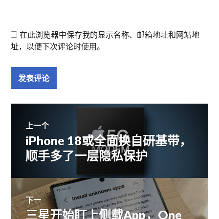
在此浏览器中保存我的显示名称、邮箱地址和网站地
址，以便下次评论时使用。
文
上一个
iPhone 18或全面换自研基带，
上
章
篇
顺手多了一层隐私保护
文
导
章：
航
下一
三星开始盯上侧载App，One
下