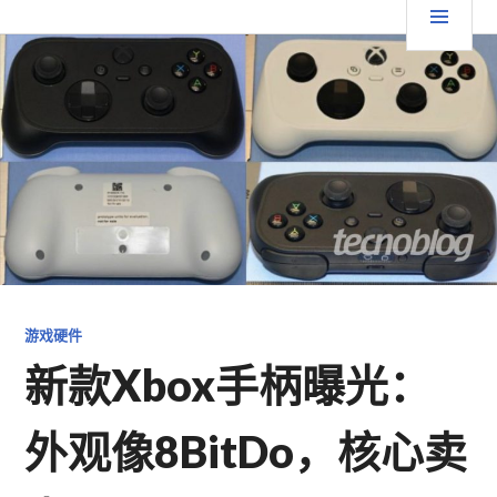
跳
要
TGFC LIFESTYLE
至
内
菜
容
单
游戏硬件
新款Xbox手柄曝光：
外观像8BitDo，核心卖