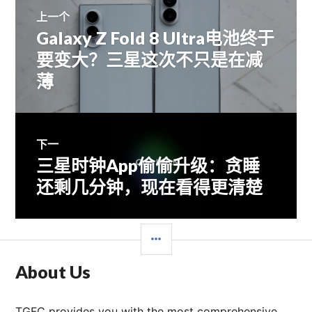
文
上一个
Galaxy Z Fold 8 Ultra电池终于
上
章
篇
要变大？三星这次不只是在减
文
薄
导
章：
航
下一
三星时钟App偷偷升级：贪睡
下
篇
还剩几分钟，现在看得更清楚
文
章：
边
栏
About Us
TGFC provides you with the most comprehensive