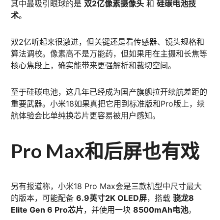
其中最吸引眼球的是
双2亿像素摄像头
和
硅碳电池技
术
。
双2亿听起来很激进，但关键还是看传感器、镜头规格和
算法调校。像素高不是万能药，但如果用在主摄和长焦等
核心焦段上，确实能带来更强解析和裁切空间。
至于硅碳电池，这几年已经成为国产旗舰拉开续航差距的
重要武器。小米18如果真把它用到标准版和Pro版上，续
航体验会比单纯换芯片更容易被用户感知。
Pro Max和后屏也有戏
另有报道称，小米18 Pro Max会是三款机型中尺寸最大
的版本，可能配备
6.9英寸2K OLED屏
，搭载
骁龙8
Elite Gen 6 Pro芯片
，并使用一块
8500mAh电池
。