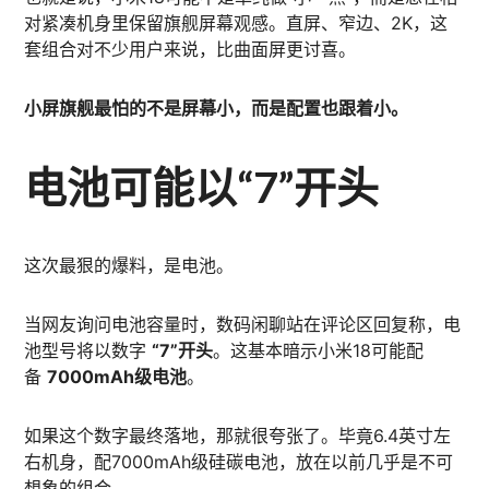
对紧凑机身里保留旗舰屏幕观感。直屏、窄边、2K，这
套组合对不少用户来说，比曲面屏更讨喜。
小屏旗舰最怕的不是屏幕小，而是配置也跟着小。
电池可能以“7”开头
这次最狠的爆料，是电池。
当网友询问电池容量时，数码闲聊站在评论区回复称，电
池型号将以数字
“7”开头
。这基本暗示小米18可能配
备
7000mAh级电池
。
如果这个数字最终落地，那就很夸张了。毕竟6.4英寸左
右机身，配7000mAh级硅碳电池，放在以前几乎是不可
想象的组合。