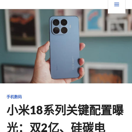
跳
要
TGFC LIFESTYLE
至
内
菜
容
单
手机数码
小米18系列关键配置曝
光：双2亿、硅碳电