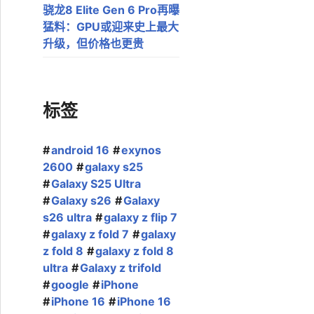
骁龙8 Elite Gen 6 Pro再曝
猛料：GPU或迎来史上最大
升级，但价格也更贵
标签
android 16
exynos
2600
galaxy s25
Galaxy S25 Ultra
Galaxy s26
Galaxy
s26 ultra
galaxy z flip 7
galaxy z fold 7
galaxy
z fold 8
galaxy z fold 8
ultra
Galaxy z trifold
google
iPhone
iPhone 16
iPhone 16