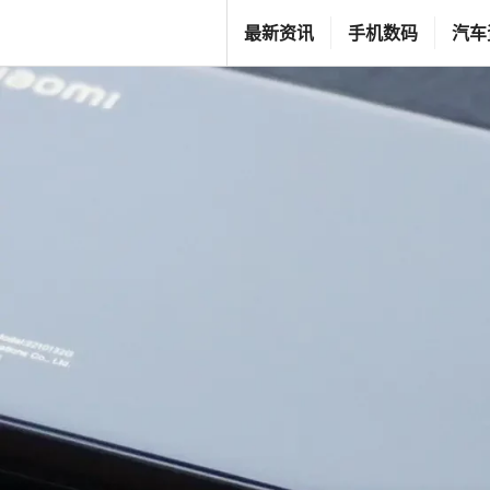
跳
T
最新资讯
手机数码
汽车
至
G
内
F
容
C
L
I
F
E
S
T
Y
L
E