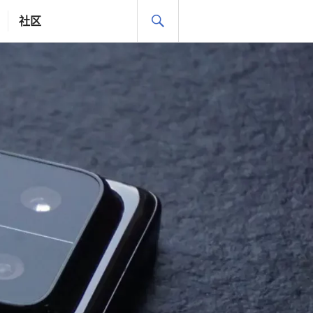
搜
社区
索