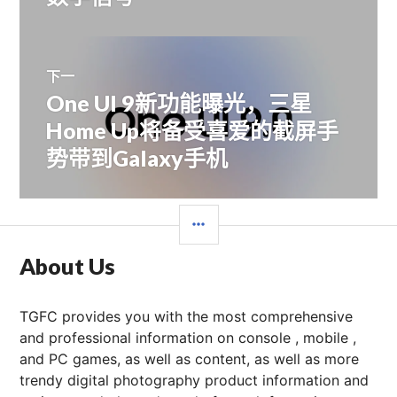
导
章：
航
下一
One UI 9新功能曝光，三星
下
篇
Home Up将备受喜爱的截屏手
文
势带到Galaxy手机
章：
边
栏
About Us
TGFC provides you with the most comprehensive
and professional information on console , mobile ,
and PC games, as well as content, as well as more
trendy digital photography product information and