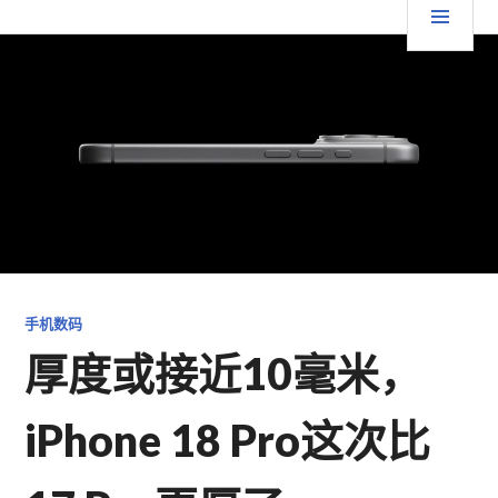
跳
要
TGFC LIFESTYLE
至
内
菜
容
单
手机数码
厚度或接近10毫米，
iPhone 18 Pro这次比