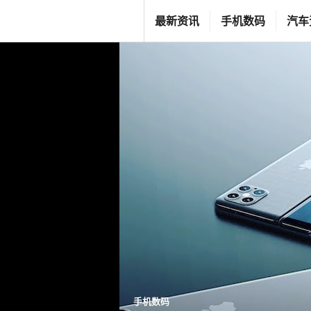
跳
T
最新资讯
手机数码
汽车
至
G
内
F
容
C
L
I
F
E
S
T
Y
L
E
手机数码