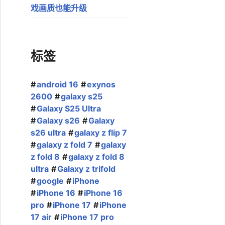
戏画质也能升级
标签
android 16
exynos
2600
galaxy s25
Galaxy S25 Ultra
Galaxy s26
Galaxy
s26 ultra
galaxy z flip 7
galaxy z fold 7
galaxy
z fold 8
galaxy z fold 8
ultra
Galaxy z trifold
google
iPhone
iPhone 16
iPhone 16
pro
iPhone 17
iPhone
17 air
iPhone 17 pro