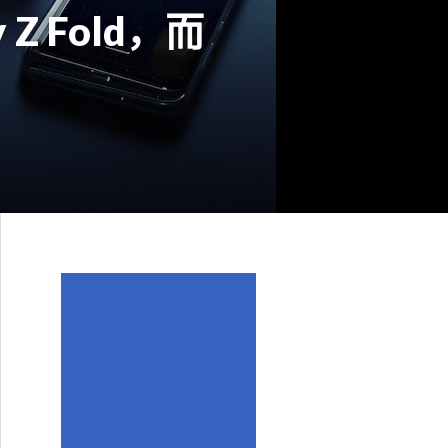
 Z Fold，而