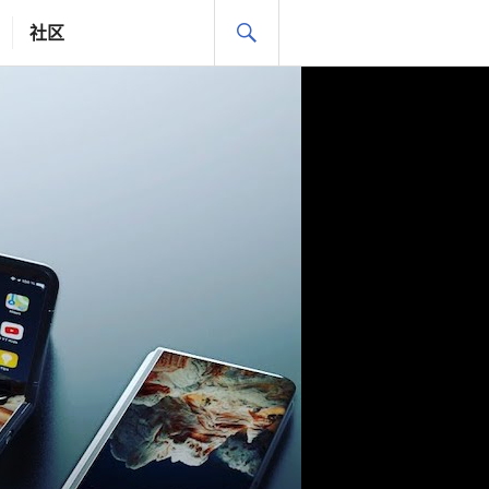
搜
社区
索