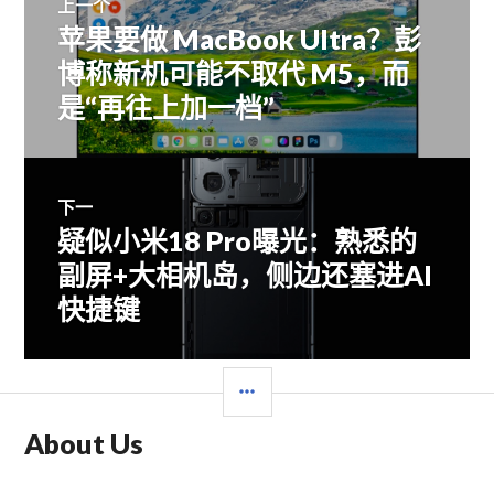
上一个
苹果要做 MacBook Ultra？彭
上
章
篇
博称新机可能不取代 M5，而
文
是“再往上加一档”
导
章：
航
下一
疑似小米18 Pro曝光：熟悉的
下
篇
副屏+大相机岛，侧边还塞进AI
文
快捷键
章：
边
栏
About Us