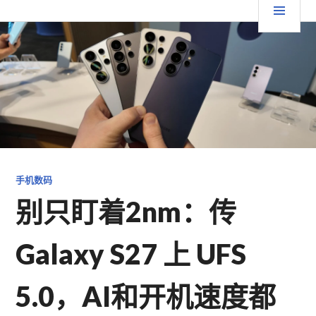
跳
要
TGFC LIFESTYLE
至
内
菜
容
单
手机数码
别只盯着2nm：传
Galaxy S27 上 UFS
5.0，AI和开机速度都