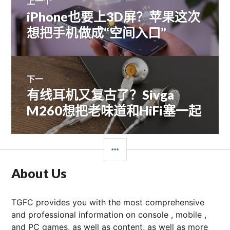
上一个
iPhone也要上3D屏？苹果这次
上
章
篇
想把手机做成“空间入口”
文
导
章：
航
下一
有线耳机又复古了？Sivga
下
篇
M260想把老味道和HiFi塞一起
文
章：
边
栏
About Us
TGFC provides you with the most comprehensive
and professional information on console , mobile ,
and PC games, as well as content, as well as more