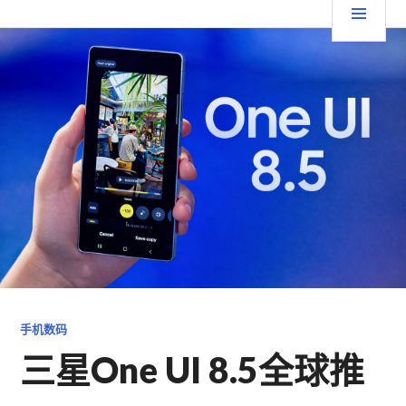
跳
要
TGFC LIFESTYLE
至
内
菜
容
单
手机数码
三星One UI 8.5全球推