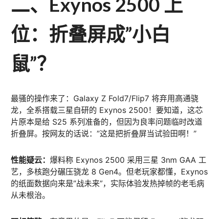
二、Exynos 2500 上
位：折叠屏成”小白
鼠”？
最骚的操作来了：Galaxy Z Fold7/Flip7 将弃用高通骁
龙，全系搭载三星自研的 Exynos 2500！要知道，这芯
片原本是给 S25 系列准备的，但因为良率问题临时改道
折叠屏。按网友的话说：”这是把折叠屏当试验田啊！”
性能疑云：
爆料称 Exynos 2500 采用三星 3nm GAA 工
艺，多核跑分碾压骁龙 8 Gen4。但老玩家都懂，Exynos
的纸面数据向来是”战未来”，实际体验发热掉帧的老毛病
从未根治。