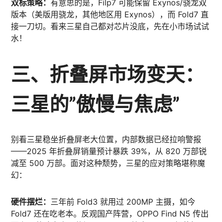
双标策略：
有意思的是，Filp7 可能保留 Exynos/骁龙双
版本（美版用骁龙，其他地区用 Exynos），而 Fold7 直
接一刀切。看来三星自己都对芯片没底，先在小市场试试
水！
三、折叠屏市场变天：
三星的”傲慢与焦虑”
别看三星稳坐折叠屏老大位置，内部数据已经拉响警报
——2025 年折叠屏销量预计暴跌 39%，从 820 万部锐
减至 500 万部。面对这种颓势，三星的应对策略堪称魔
幻：
硬件摆烂：
三年前 Fold3 就用过 200MP 主摄，如今
Fold7 还在吃老本。反观国产阵营，OPPO Find N5 传出