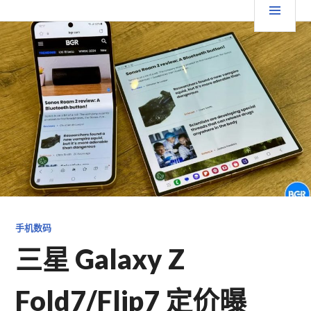
跳
要
TGFC LIFESTYLE
至
内
菜
容
单
手机数码
三星 Galaxy Z
Fold7/Flip7 定价曝