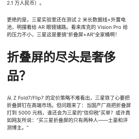
2.1 万人民币）。
更绝的是，三星实验室还在测试 2 米长数据线+外置电
池，明摆着给 AR 眼镜铺路。看来库克的 Vision Pro 给
的压力不小，三星这是要搞”折叠屏+AR”全家桶啊！
折叠屏的尽头是奢侈
品？
从 Z Fold7/Flip7 的定价策略不难看出，三星铁了心要把
折叠屏钉在高端市场。但问题来了：当国产厂商把折叠屏
打到 5000 元档，谁还会为三星的”信仰税”买单？或许真
如网友所说：”买三星折叠屏的只有两种人——土豪和评
测博主。”