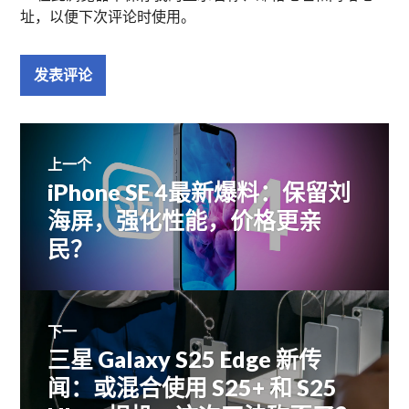
址，以便下次评论时使用。
文
上一个
iPhone SE 4最新爆料：保留刘
上
章
篇
海屏，强化性能，价格更亲
文
民？
导
章：
航
下一
三星 Galaxy S25 Edge 新传
下
篇
闻：或混合使用 S25+ 和 S25
文