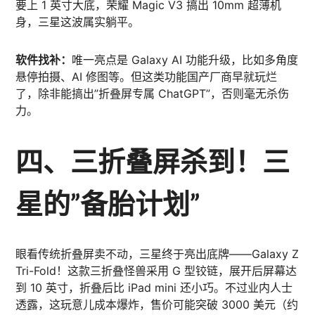
要上 1 英寸大底，荣耀 Magic V3 搞出 10mm 超薄机
身，三星这波属实躺平。
软件找补：
唯一亮点是 Galaxy AI 功能升级，比如多角度
悬停拍摄、AI 修图等。但这类功能国产厂商早就玩烂
了，除非能搞出”折叠屏专属 ChatGPT”，否则毫无杀伤
力。
四、三折叠屏杀到！三
星的”备胎计划”
眼看传统折叠屏卖不动，三星终于亮出底牌——Galaxy Z
Tri-Fold！这款三折叠怪兽采用 G 型铰链，展开后屏幕达
到 10 英寸，折叠后比 iPad mini 还小巧。不过业内人士
透露，这玩意儿成本爆炸，售价可能突破 3000 美元（约