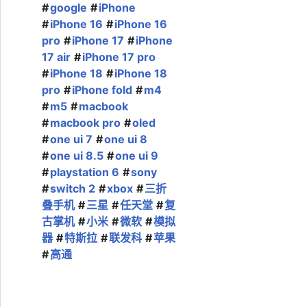
google
iPhone
iPhone 16
iPhone 16
pro
iPhone 17
iPhone
17 air
iPhone 17 pro
iPhone 18
iPhone 18
pro
iPhone fold
m4
m5
macbook
macbook pro
oled
one ui 7
one ui 8
one ui 8.5
one ui 9
playstation 6
sony
switch 2
xbox
三折
叠手机
三星
任天堂
复
古掌机
小米
微软
模拟
器
特斯拉
联发科
苹果
高通