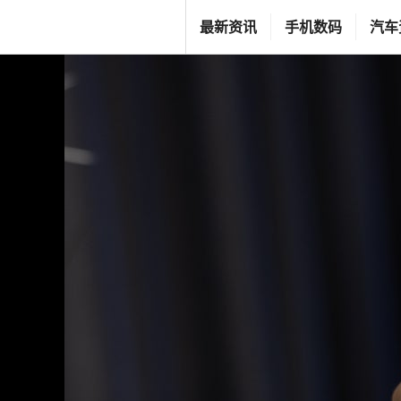
跳
T
最新资讯
手机数码
汽车
至
G
内
F
容
C
L
I
F
E
S
T
Y
L
E