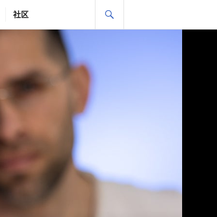
搜
社区
索