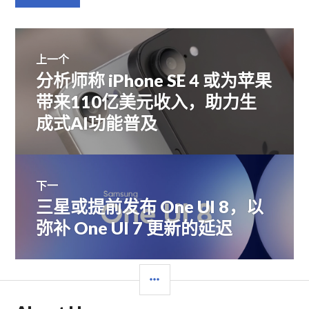
文
上一个
分析师称 iPhone SE 4 或为苹果
上
章
篇
带来110亿美元收入，助力生
文
成式AI功能普及
导
章：
航
下一
三星或提前发布 One UI 8，以
下
篇
弥补 One UI 7 更新的延迟
文
章：
边
栏