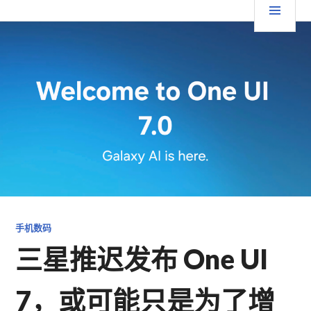
跳
要
TGFC LIFESTYLE
至
内
菜
容
单
手机数码
三星推迟发布 One UI
7，或可能只是为了增