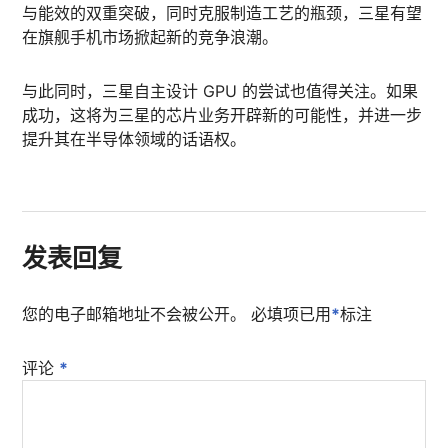
与能效的双重突破，同时克服制造工艺的瓶颈，三星有望
在旗舰手机市场掀起新的竞争浪潮。
与此同时，三星自主设计 GPU 的尝试也值得关注。如果
成功，这将为三星的芯片业务开辟新的可能性，并进一步
提升其在半导体领域的话语权。
发表回复
您的电子邮箱地址不会被公开。
必填项已用
*
标注
评论
*