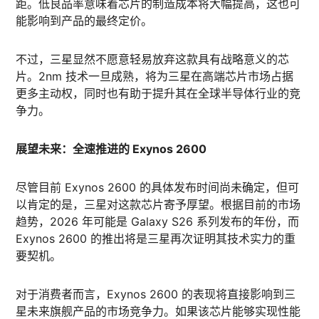
距。低良品率意味着芯片的制造成本将大幅提高，这也可
能影响到产品的最终定价。
不过，三星显然不愿意轻易放弃这款具有战略意义的芯
片。2nm 技术一旦成熟，将为三星在高端芯片市场占据
更多主动权，同时也有助于提升其在全球半导体行业的竞
争力。
展望未来：全速推进的 Exynos 2600
尽管目前 Exynos 2600 的具体发布时间尚未确定，但可
以肯定的是，三星对这款芯片寄予厚望。根据目前的市场
趋势，2026 年可能是 Galaxy S26 系列发布的年份，而
Exynos 2600 的推出将是三星再次证明其技术实力的重
要契机。
对于消费者而言，Exynos 2600 的表现将直接影响到三
星未来旗舰产品的市场竞争力。如果该芯片能够实现性能