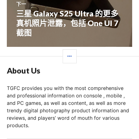
下一
三星 Galaxy S25 Ultra 的更多
下
篇
真机照片泄露，包括 One UI 7
文
截图
章：
边
栏
About Us
TGFC provides you with the most comprehensive
and professional information on console , mobile ,
and PC games, as well as content, as well as more
trendy digital photography product information and
reviews, and players’ word of mouth for various
products.