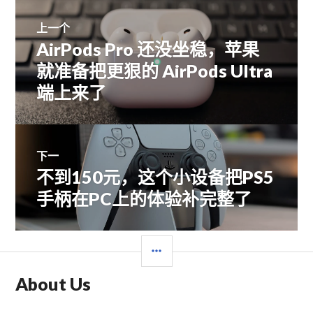
文
上一个
AirPods Pro 还没坐稳，苹果
上
章
篇
就准备把更狠的 AirPods Ultra
文
端上来了
导
章：
航
下一
不到150元，这个小设备把PS5
下
篇
手柄在PC上的体验补完整了
文
章：
边
栏
About Us