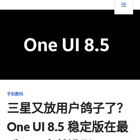
跳
要
TGFC LIFESTYLE
至
内
菜
容
单
手机数码
三星又放用户鸽子了？
One UI 8.5 稳定版在最