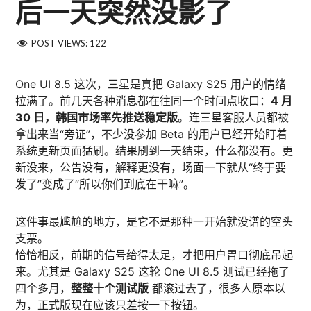
后一天突然没影了
POST VIEWS:
122
One UI 8.5 这次，三星是真把 Galaxy S25 用户的情绪
拉满了。前几天各种消息都在往同一个时间点收口：
4 月
30 日，韩国市场率先推送稳定版
。连三星客服人员都被
拿出来当“旁证”，不少没参加 Beta 的用户已经开始盯着
系统更新页面猛刷。结果刷到一天结束，什么都没有。更
新没来，公告没有，解释更没有，场面一下就从“终于要
发了”变成了“所以你们到底在干嘛”。
这件事最尴尬的地方，是它不是那种一开始就没谱的空头
支票。
恰恰相反，前期的信号给得太足，才把用户胃口彻底吊起
来。尤其是 Galaxy S25 这轮 One UI 8.5 测试已经拖了
四个多月，
整整十个测试版
都滚过去了，很多人原本以
为，正式版现在应该只差按一下按钮。