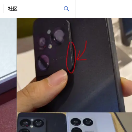
搜
社区
索