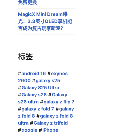
免费更换
MagicX Mini Dream曝
光：3.3英寸OLED掌机能
否成为复古玩家新宠？
标签
android 16
exynos
2600
galaxy s25
Galaxy S25 Ultra
Galaxy s26
Galaxy
s26 ultra
galaxy z flip 7
galaxy z fold 7
galaxy
z fold 8
galaxy z fold 8
ultra
Galaxy z trifold
google
iPhone