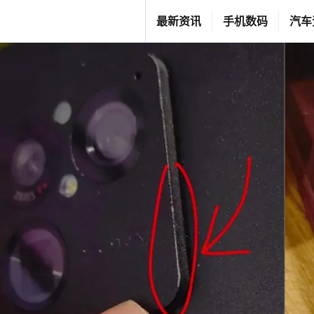
跳
T
最新资讯
手机数码
汽车
至
G
内
F
容
C
L
I
F
E
S
T
Y
L
E