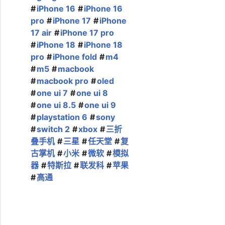
iPhone 16
iPhone 16
pro
iPhone 17
iPhone
17 air
iPhone 17 pro
iPhone 18
iPhone 18
pro
iPhone fold
m4
m5
macbook
macbook pro
oled
one ui 7
one ui 8
one ui 8.5
one ui 9
playstation 6
sony
switch 2
xbox
三折
叠手机
三星
任天堂
复
古掌机
小米
微软
模拟
器
特斯拉
联发科
苹果
高通